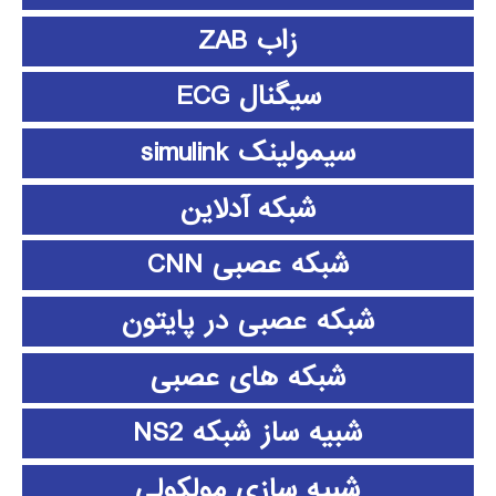
زاب ZAB
سیگنال ECG
سیمولینک simulink
شبکه آدلاین
شبکه عصبی CNN
شبکه عصبی در پایتون
شبکه های عصبی
شبیه ساز شبکه NS2
شبیه سازی مولکولی