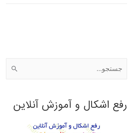
سيستمهاي
مكانيكي
با
simulink
مطلب
ج
س
ت
رفع اشکال و آموزش آنلاین
ج
و
ب