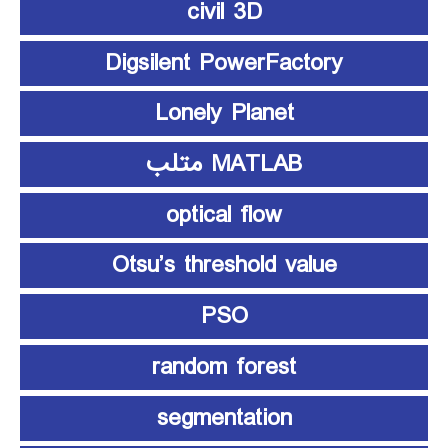
civil 3D
Digsilent PowerFactory
Lonely Planet
MATLAB متلب
optical flow
Otsu’s threshold value
PSO
random forest
segmentation