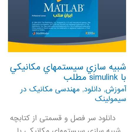
شبيه سازي سيستمهاي مكانيكي
با simulink مطلب
آموزش
,
دانلود
,
مهندسی مکانیک در
سیمولینک
دانلود سر فصل و قسمتی از کتابچه
شبيه سازي سيستمهاي مكانيكي با