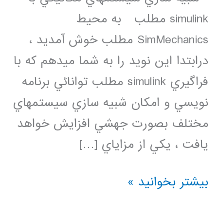
simulink مطلب به محيط
SimMechanics مطلب خوش آمديد ،
درابتدا اين نويد را به شما ميدهم كه با
فراگيري simulink مطلب توانائي برنامه
نويسي و امكان شبيه سازي سيستمهاي
مختلف بصورت جهشي افزايش خواهد
يافت ، يكي از مزاياي […]
شبيه
بیشتر بخوانید »
سازي