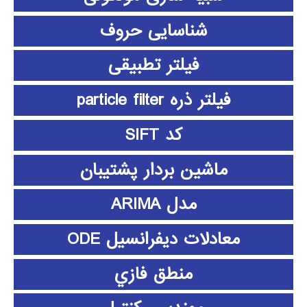
شناسایی حروف
فیلتر تطبیقی
فیلتر ذره particle filter
کد SIFT
ماشین بردار پشتیبان
مدل ARIMA
معادلات دیفرانسیل ODE
منطق فازي