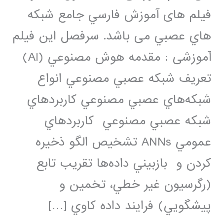
فيلم های آموزش فارسي جامع شبكه
هاي عصبي می باشد. سرفصل این فیلم
آموزشی : مقدمه هوش مصنوعي (AI)
تعريف شبکه عصبي مصنوعي انواع
شبکه‌هاي عصبي مصنوعي کاربردهاي
شبکه عصبي مصنوعي کاربردهاي
عمومي ANNs تشخيص الگو ذخيره
كردن و بازبيني داده‌ها تقريب تابع
(رگرسيون غير خطي، تخمين و
پيشگويي) فرايند داده کاوي […]