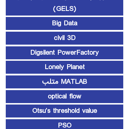
(GELS)
Big Data
civil 3D
Digsilent PowerFactory
Lonely Planet
MATLAB متلب
optical flow
Otsu’s threshold value
PSO