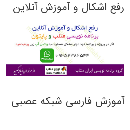
رفع اشکال و آموزش آنلاین
ج
و
ب
ر
ا
ی
:
آموزش فارسی شبکه عصبی