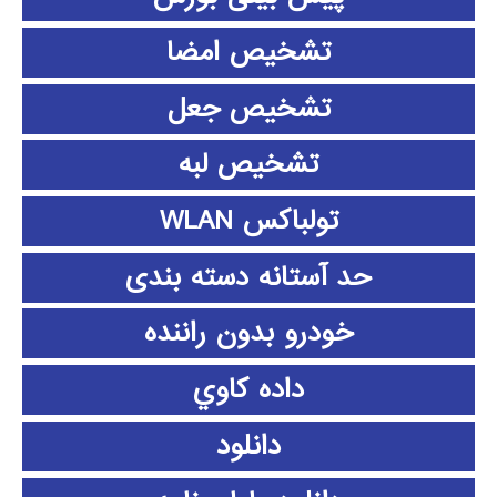
تشخیص امضا
تشخیص جعل
تشخیص لبه
تولباکس WLAN
حد آستانه دسته بندی
خودرو بدون راننده
داده كاوي
دانلود