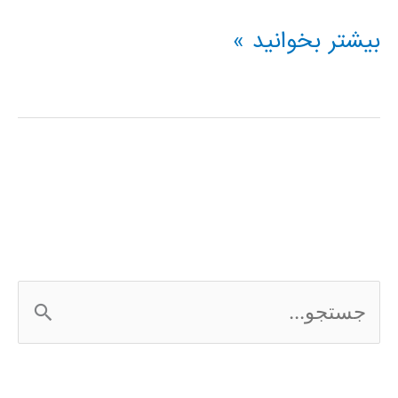
فیلم
بیشتر بخوانید »
آموزشی
مبانی
شبکه
های
عصبی
ج
س
ت