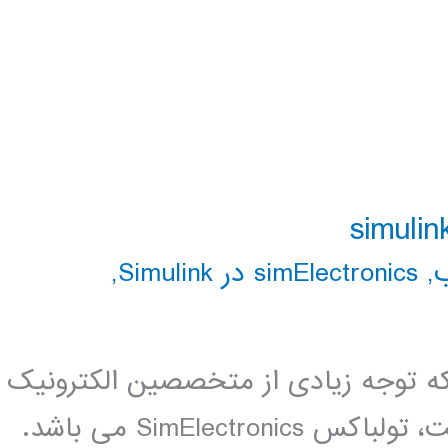
,
simElectronics در Simulink
,
 توجه زیادی از متخصصین الکترونیک
و مکاترونیک را به خوب جلب کرده است، تولباکس SimElectronics می باشد.