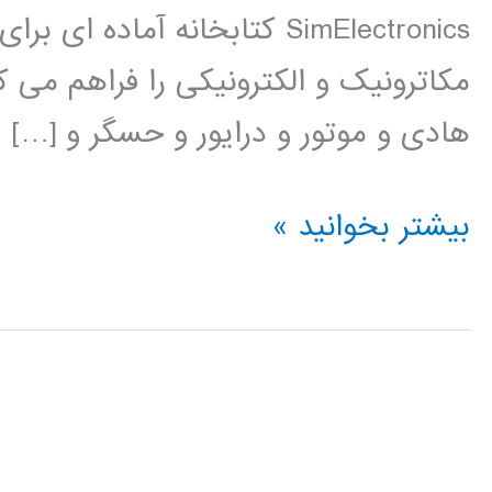
SimElectronics کتابخانه آم
مکاترونیک و الکترونیکی را فراهم می ک
هادی و موتور و درایور و حسگر و […]
فیلم
بیشتر بخوانید »
آموزشی
simElectronics
در
simulink