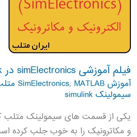
فیلم آموزشی simElectronics در simulink
آموزش SimElectronics
MATLAB متلب
,
سیمولینک simulink
یکی از قسمت های سیمولینک متلب که