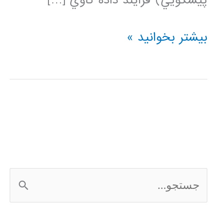
پيشگويي) فرايند داده کاوي […]
فیلم
بیشتر بخوانید »
آموزشی
مبانی
شبکه
های
عصبی
ج
س