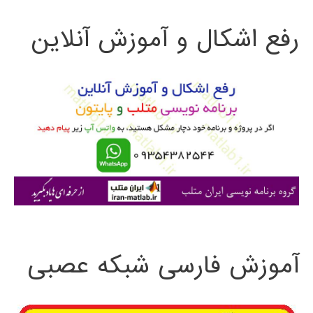
ت
رفع اشکال و آموزش آنلاین
ج
و
ب
ر
ا
ی
:
آموزش فارسی شبکه عصبی