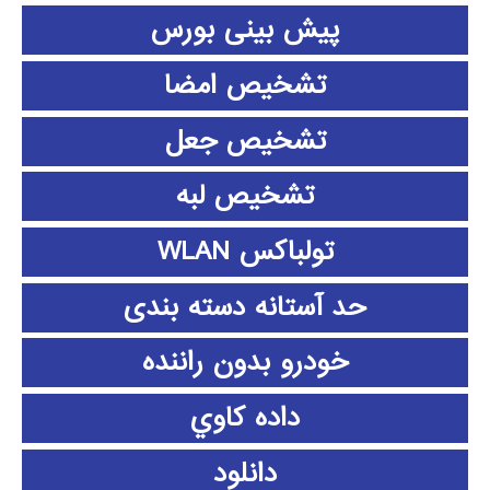
پیش بینی بورس
تشخیص امضا
تشخیص جعل
تشخیص لبه
تولباکس WLAN
حد آستانه دسته بندی
خودرو بدون راننده
داده كاوي
دانلود