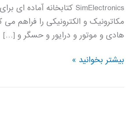
SimElectronics کتابخانه آم
مکاترونیک و الکترونیکی را فراهم می ک
هادی و موتور و درایور و حسگر و […]
فیلم
بیشتر بخوانید »
آموزشی
simElectronics
در
simulink