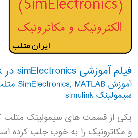
فیلم آموزشی simElectronics در simulink
آموزش SimElectronics
MATLAB متلب
,
سیمولینک simulink
یکی از قسمت های سیمولینک متلب که