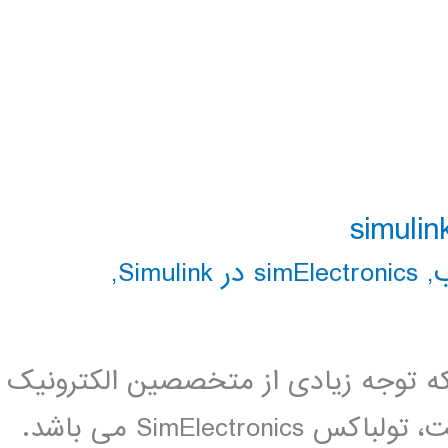
,
simElectronics در Simulink
,
 توجه زیادی از متخصصین الکترونیک
و مکاترونیک را به خوب جلب کرده است، تولباکس SimElectronics می باشد.