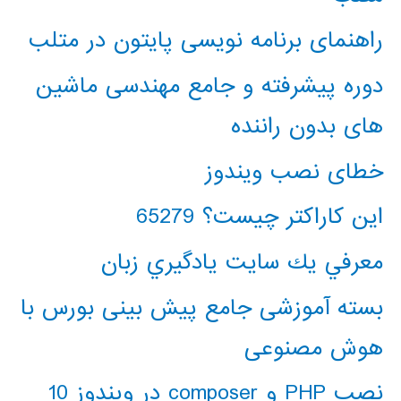
راهنمای برنامه نویسی پایتون در متلب
دوره پیشرفته و جامع مهندسی ماشین
های بدون راننده
خطای نصب ویندوز
این کاراکتر چیست؟ 65279
معرفي يك سايت يادگيري زبان
بسته آموزشی جامع پیش بینی بورس با
هوش مصنوعی
نصب PHP و composer در ویندوز 10