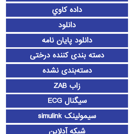
داده كاوي
دانلود
دانلود پايان نامه
دسته بندی کننده درختی
دسته‌بندی نشده
زاب ZAB
سیگنال ECG
سیمولینک simulink
شبکه آدلاین