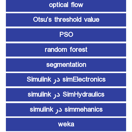
optical flow
Otsu’s threshold value
PSO
random forest
segmentation
simElectronics در Simulink
SimHydraulics در simulink
simmehanics در simulink
weka