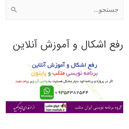
ج
2016
س
ت
رفع اشکال و آموزش آنلاین
ج
و
ب
ر
ا
ی
: