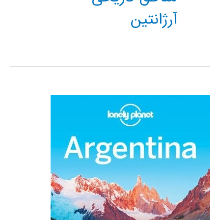
آرژانتین