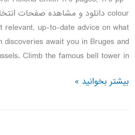
t relevant, up-to-date advice on what
n discoveries await you in Bruges and
ssels. Climb the famous bell tower in […]
دانلود
بیشتر بخوانید »
کتاب
Lonely
Planet