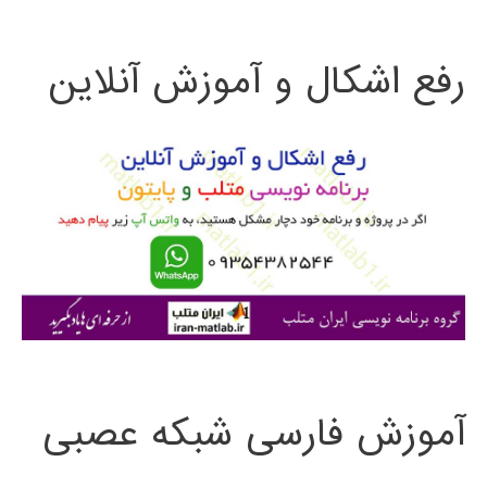
ت
رفع اشکال و آموزش آنلاین
ج
و
ب
ر
ا
ی
:
آموزش فارسی شبکه عصبی