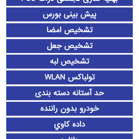
پیش بینی بورس
تشخیص امضا
تشخیص جعل
تشخیص لبه
تولباکس WLAN
حد آستانه دسته بندی
خودرو بدون راننده
داده كاوي