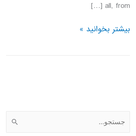
all, from […]
دانلود
بیشتر بخوانید »
کتاب
Lonely
Planet
روسيه
ج
س