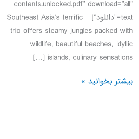
contents.unlocked.pdf” download=”all”
text=”دانلود”] Southeast Asia’s terrific
trio offers steamy jungles packed with
wildlife, beautiful beaches, idyllic
islands, culinary sensations […]
دانلود
بیشتر بخوانید »
کتاب
Lonely
Planet
مالزی،