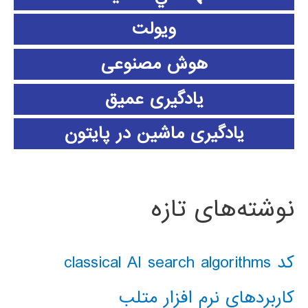
ویولت
هوش مصنوعی
یادگیری عمیق
یادگیری ماشین در پایتون
نوشته‌های تازه
کد classical AI search algorithms
کاربردهای نرم افزار متلب