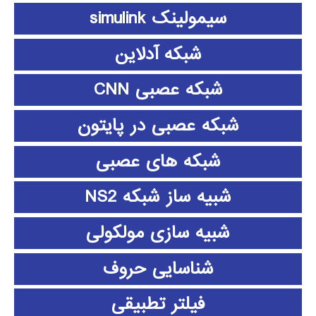
سیمولینک simulink
شبکه آدلاین
شبکه عصبی CNN
شبکه عصبی در پایتون
شبکه های عصبی
شبیه ساز شبکه NS2
شبیه سازی مولکولی
شناسایی حروف
فیلتر تطبیقی