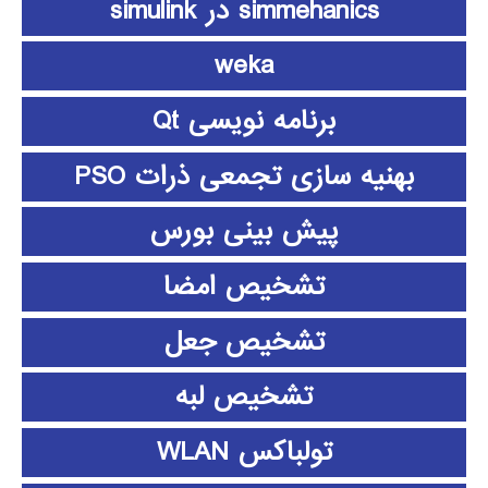
simmehanics در simulink
weka
برنامه نویسی Qt
بهنیه سازی تجمعی ذرات PSO
پیش بینی بورس
تشخیص امضا
تشخیص جعل
تشخیص لبه
تولباکس WLAN