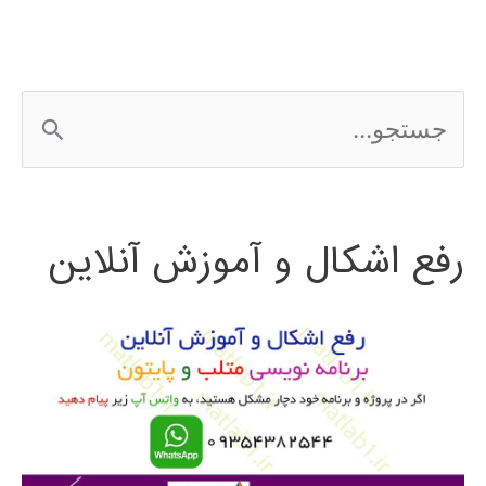
سنگاپور
و
ج
برونئی
س
2016
ت
رفع اشکال و آموزش آنلاین
ج
و
ب
ر
ا