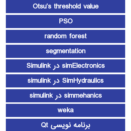
Otsu’s threshold value
PSO
random forest
segmentation
simElectronics در Simulink
SimHydraulics در simulink
simmehanics در simulink
weka
برنامه نویسی Qt