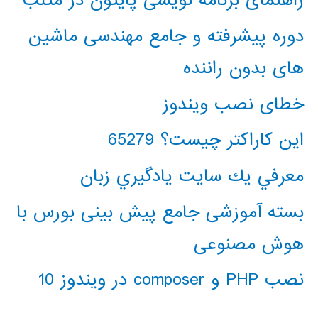
راهنمای برنامه نویسی پایتون در متلب
دوره پیشرفته و جامع مهندسی ماشین
های بدون راننده
خطای نصب ویندوز
این کاراکتر چیست؟ 65279
معرفي يك سايت يادگيري زبان
بسته آموزشی جامع پیش بینی بورس با
هوش مصنوعی
نصب PHP و composer در ویندوز 10