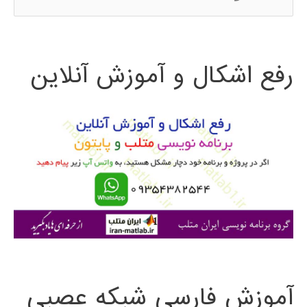
س
ت
رفع اشکال و آموزش آنلاین
ج
و
ب
ر
ا
ی
:
آموزش فارسی شبکه عصبی