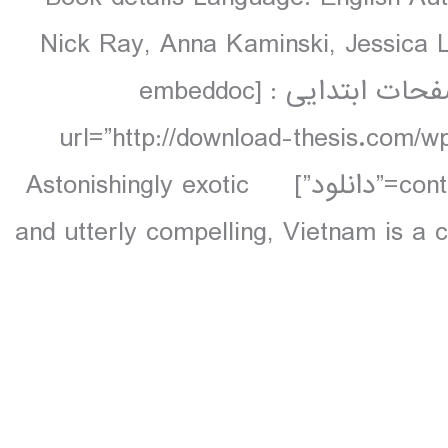
Nick Ray, Anna Kaminski, Jessica L
colour, 93 maps دانلود و مشاهده صفحات ابتدایی : [embeddoc
url=”http://download-thesis.com/w
contents.unlocked.pdf” download=”all” text=”دانلود”] Astonishingly exotic
and utterly compelling, Vietnam is a 