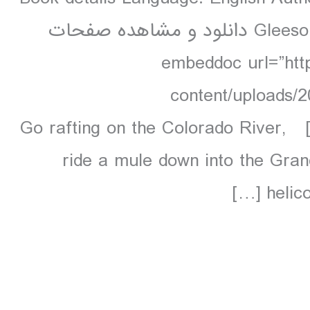
Gleeson 256 pages, 256 pp colour, 36 maps دانلود و مشاهده صفحات
embeddoc url=”http://-
content/uploads/
contents.unlocked.pdf” download=”all”] Go rafting on the Colorado River,
ride a mule down into the Gran
helico