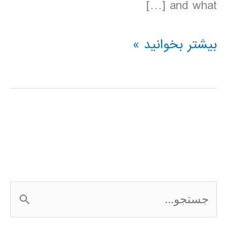
and what […]
دانلود
بیشتر بخوانید »
کتاب
Lonely
Planet
پرو
2016
ج
س