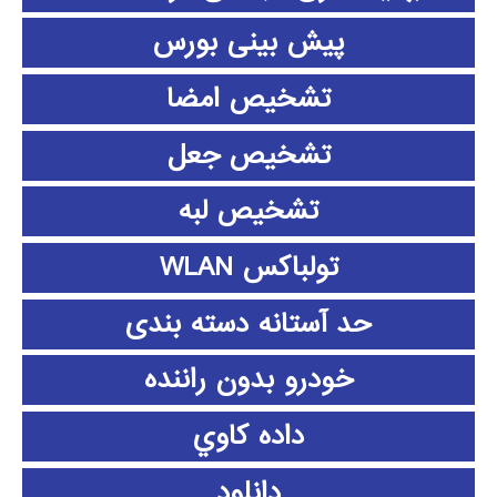
پیش بینی بورس
تشخیص امضا
تشخیص جعل
تشخیص لبه
تولباکس WLAN
حد آستانه دسته بندی
خودرو بدون راننده
داده كاوي
دانلود