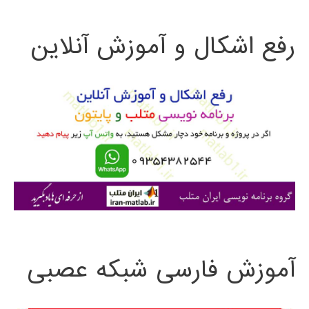
ت
رفع اشکال و آموزش آنلاین
ج
و
ب
ر
ا
ی
:
آموزش فارسی شبکه عصبی