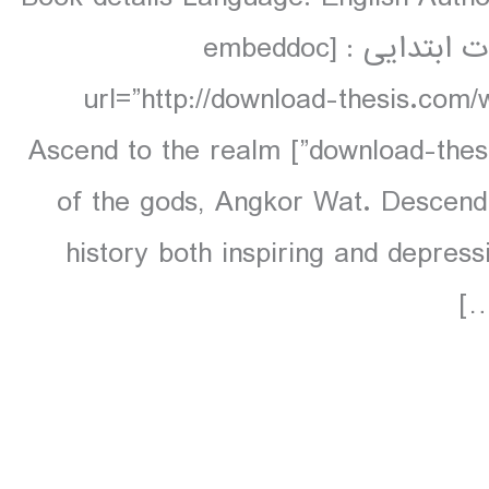
160 pp colour دانلود و مشاهده صفحات ابتدایی : [embeddoc
url=”http://download-thesis.com
download-thesis-download.com_..pdf” download=”all”] Ascend to the realm
of the gods, Angkor Wat. Descend i
history both inspiring and depress