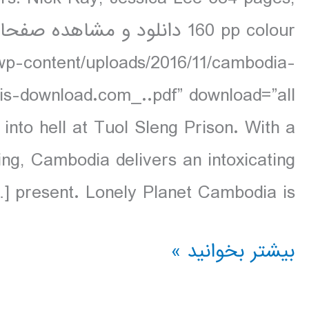
/wp-content/uploads/2016/11/cambodia-
nto hell at Tuol Sleng Prison. With a
ing, Cambodia delivers an intoxicating
present. Lonely Planet Cambodia is […]
دانلود
بیشتر بخوانید »
کتاب