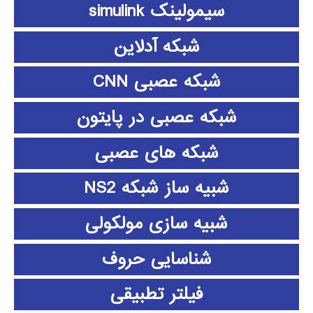
سیمولینک simulink
شبکه آدلاین
شبکه عصبی CNN
شبکه عصبی در پایتون
شبکه های عصبی
شبیه ساز شبکه NS2
شبیه سازی مولکولی
شناسایی حروف
فیلتر تطبیقی