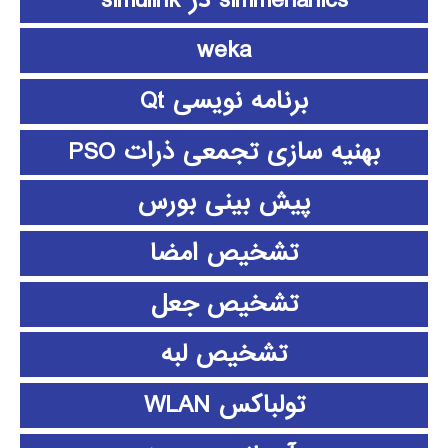
weka
برنامه نویسی Qt
بهنیه سازی تجمعی ذرات PSO
پیش بینی بورس
تشخیص امضا
تشخیص جعل
تشخیص لبه
تولباکس WLAN