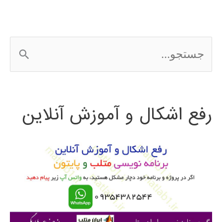
لتونی
لیتوانی
ج
2016
س
ت
رفع اشکال و آموزش آنلاین
ج
و
ب
ر
ا