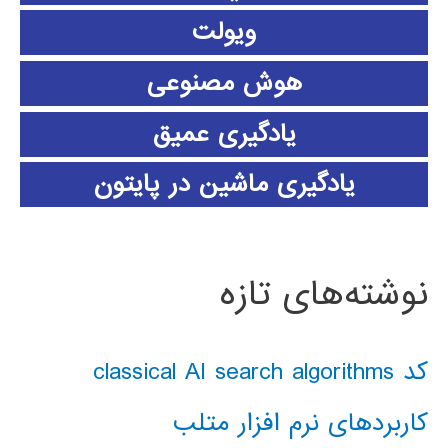
ویولت
هوش مصنوعی
یادگیری عمیق
یادگیری ماشین در پایتون
نوشته‌های تازه
کد classical AI search algorithms
کاربردهای نرم افزار متلب