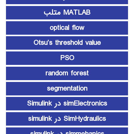
MATLAB متلب
optical flow
Otsu’s threshold value
PSO
random forest
segmentation
simElectronics در Simulink
SimHydraulics در simulink
simmehanics در simulink