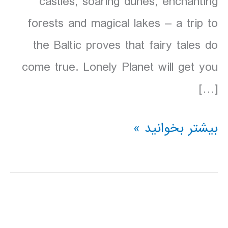
castles, soaring dunes, enchanting
forests and magical lakes – a trip to
the Baltic proves that fairy tales do
come true. Lonely Planet will get you
[…]
دانلود
بیشتر بخوانید »
کتاب
Lonely
Planet
استونی