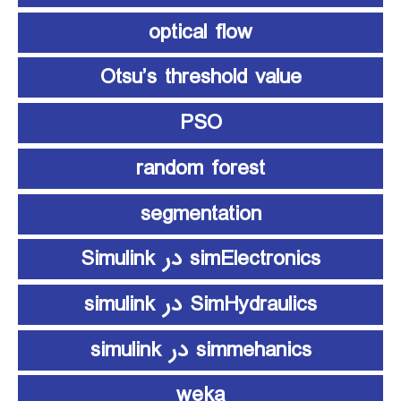
optical flow
Otsu’s threshold value
PSO
random forest
segmentation
simElectronics در Simulink
SimHydraulics در simulink
simmehanics در simulink
weka