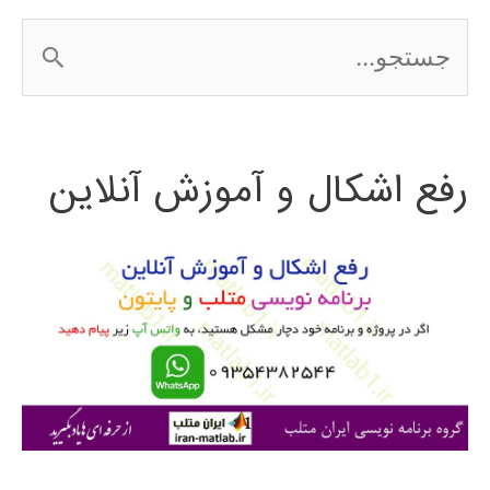
گرند
ج
کنیون
س
2016
ت
رفع اشکال و آموزش آنلاین
ج
و
ب
ر
ا
ی
: