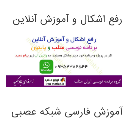
ت
رفع اشکال و آموزش آنلاین
ج
و
ب
ر
ا
ی
:
آموزش فارسی شبکه عصبی