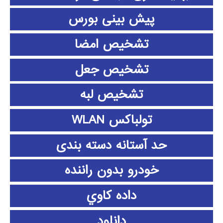
پیش بینی بورس
تشخیص امضا
تشخیص جعل
تشخیص لبه
تولباکس WLAN
حد آستانه دسته بندی
خودرو بدون راننده
داده كاوي
دانلود