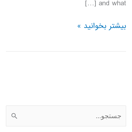
and what […]
دانلود
بیشتر بخوانید »
کتاب
Lonely
Planet
پرو
2016
ج
س