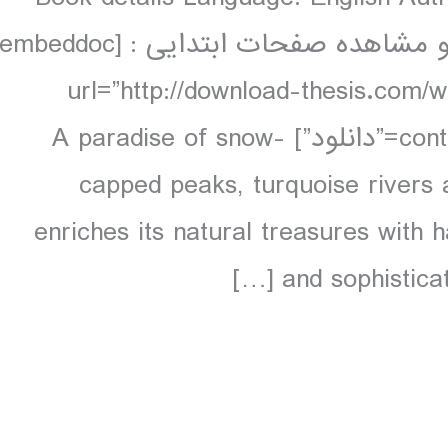
pages, 32 pp colour, 49 maps دانلود و مشاهده صفحات ابتدایی : [embeddoc
url=”http://download-thesis.com/
contents.unlocked.pdf” download=”all” text=”دانلود”] A paradise of snow-
capped peaks, turquoise rivers 
enriches its natural treasures with 
and sophisticat