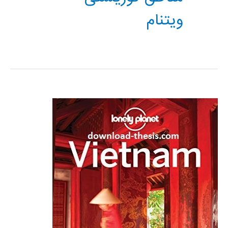
ویتنام