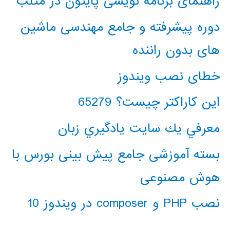
راهنمای برنامه نویسی پایتون در متلب
دوره پیشرفته و جامع مهندسی ماشین
های بدون راننده
خطای نصب ویندوز
این کاراکتر چیست؟ 65279
معرفي يك سايت يادگيري زبان
بسته آموزشی جامع پیش بینی بورس با
هوش مصنوعی
نصب PHP و composer در ویندوز 10