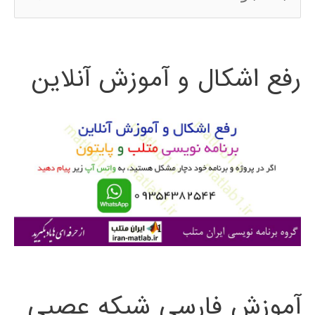
س
ت
رفع اشکال و آموزش آنلاین
ج
و
ب
ر
ا
ی
:
آموزش فارسی شبکه عصبی