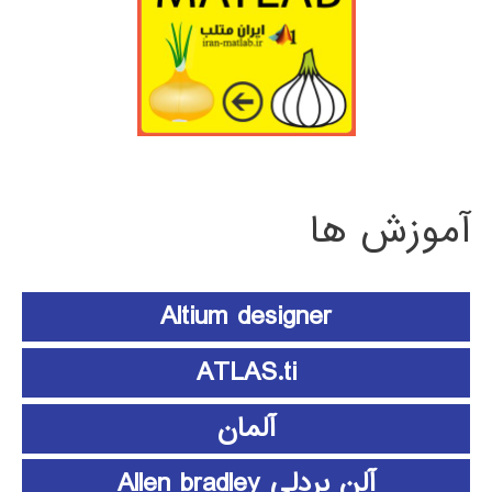
آموزش ها
Altium designer
ATLAS.ti
آلمان
آلن بردلی Allen bradley