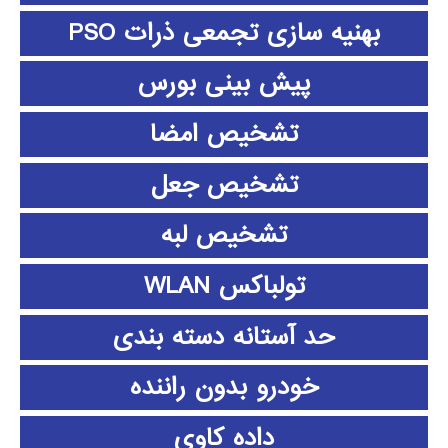
بهنیه سازی تجمعی ذرات PSO
پیش بینی بورس
تشخیص امضا
تشخیص جعل
تشخیص لبه
تولباکس WLAN
حد آستانه دسته بندی
خودرو بدون راننده
داده كاوي