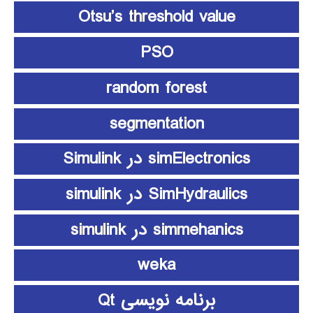
Otsu’s threshold value
PSO
random forest
segmentation
simElectronics در Simulink
SimHydraulics در simulink
simmehanics در simulink
weka
برنامه نویسی Qt