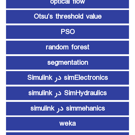
optical flow
Otsu’s threshold value
PSO
random forest
segmentation
simElectronics در Simulink
SimHydraulics در simulink
simmehanics در simulink
weka