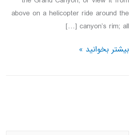
the Grand Canyon, or view it from
above on a helicopter ride around the
canyon’s rim; all […]
دانلود
بیشتر بخوانید »
کتاب
lonely
planet
پارک
ملی
گرند