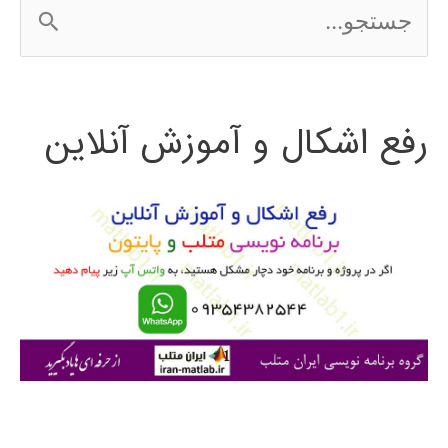
ج
کنیون
س
2016
ت
رفع اشکال و آموزش آنلاین
ج
و
ب
ر
ا
ی
: