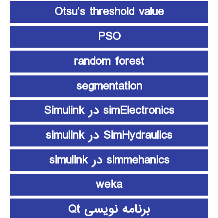
Otsu’s threshold value
PSO
random forest
segmentation
simElectronics در Simulink
SimHydraulics در simulink
simmehanics در simulink
weka
برنامه نویسی Qt