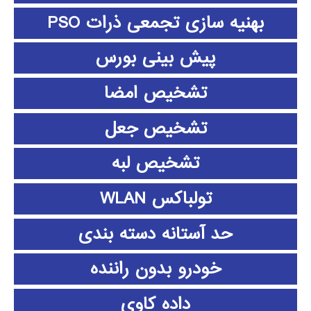
بهنیه سازی تجمعی ذرات PSO
پیش بینی بورس
تشخیص امضا
تشخیص جعل
تشخیص لبه
تولباکس WLAN
حد آستانه دسته بندی
خودرو بدون راننده
داده كاوي