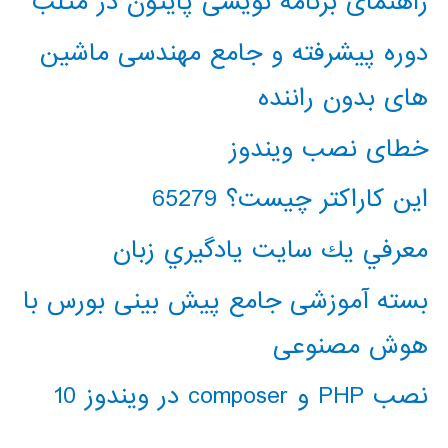
راهنمای برنامه نویسی پایتون در متلب
دوره پیشرفته و جامع مهندسی ماشین
های بدون راننده
خطای نصب ویندوز
این کاراکتر چیست؟ 65279
معرفي يك سايت يادگيري زبان
بسته آموزشی جامع پیش بینی بورس با
هوش مصنوعی
نصب PHP و composer در ویندوز 10