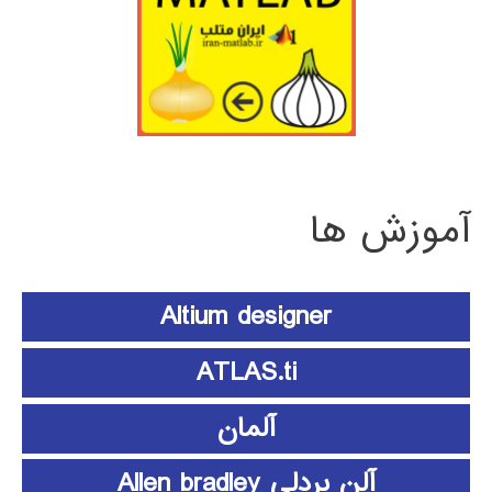
آموزش ها
Altium designer
ATLAS.ti
آلمان
آلن بردلی Allen bradley