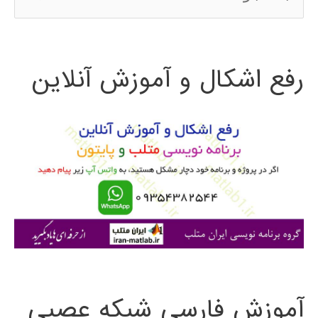
س
ت
رفع اشکال و آموزش آنلاین
ج
و
ب
ر
ا
ی
:
آموزش فارسی شبکه عصبی