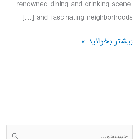
renowned dining and drinking scene,
and fascinating neighborhoods […]
دانلود
بیشتر بخوانید »
کتاب
Lonely
Planet
نیویورک
آمریکا
2016
ج