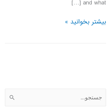
and what […]
دانلود
بیشتر بخوانید »
کتاب
Lonely
Planet
پرو
2016
ج
س