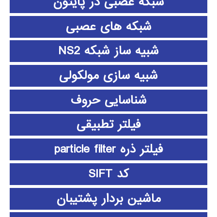
شبکه عصبی در پایتون
شبکه های عصبی
شبیه ساز شبکه NS2
شبیه سازی مولکولی
شناسایی حروف
فیلتر تطبیقی
فیلتر ذره particle filter
کد SIFT
ماشین بردار پشتیبان