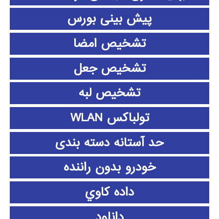
پیش بینی بورس
تشخیص امضا
تشخیص جعل
تشخیص لبه
تولباکس WLAN
حد آستانه دسته بندی
خودرو بدون راننده
داده كاوي
دانلود