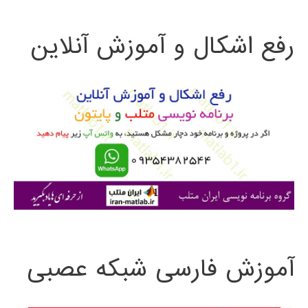
ت
رفع اشکال و آموزش آنلاین
ج
و
ب
ر
ا
ی
:
آموزش فارسی شبکه عصبی