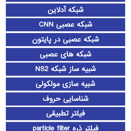
شبکه آدلاین
شبکه عصبی CNN
شبکه عصبی در پایتون
شبکه های عصبی
شبیه ساز شبکه NS2
شبیه سازی مولکولی
شناسایی حروف
فیلتر تطبیقی
فیلتر ذره particle filter