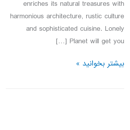
enriches its natural treasures with
harmonious architecture, rustic culture
and sophisticated cuisine. Lonely
Planet will get you […]
دانلود
بیشتر بخوانید »
کتاب
Lonely
Planet
اسلوونی
2016