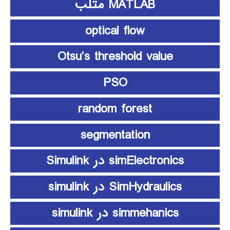
MATLAB متلب
optical flow
Otsu’s threshold value
PSO
random forest
segmentation
simElectronics در Simulink
SimHydraulics در simulink
simmehanics در simulink