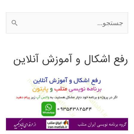
ج
س
ت
رفع اشکال و آموزش آنلاین
ج
و
ب
ر
ا
ی