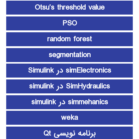
Otsu’s threshold value
PSO
random forest
segmentation
simElectronics در Simulink
SimHydraulics در simulink
simmehanics در simulink
weka
برنامه نویسی Qt