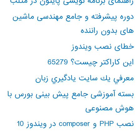
راهنمای برنامه نویسی پایتون در متلب
دوره پیشرفته و جامع مهندسی ماشین
های بدون راننده
خطای نصب ویندوز
این کاراکتر چیست؟ 65279
معرفي يك سايت يادگيري زبان
بسته آموزشی جامع پیش بینی بورس با
هوش مصنوعی
نصب PHP و composer در ویندوز 10