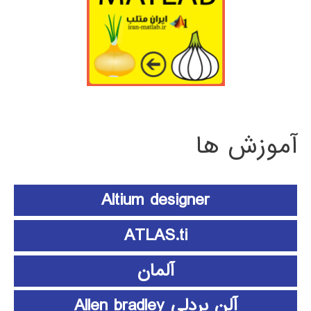
آموزش ها
Altium designer
ATLAS.ti
آلمان
آلن بردلی Allen bradley