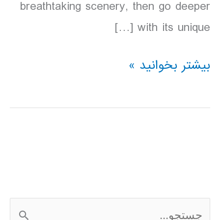
breathtaking scenery, then go deeper
with its unique […]
دانلود
بیشتر بخوانید »
کتاب
lonely
planet
تایلند
2016
ج