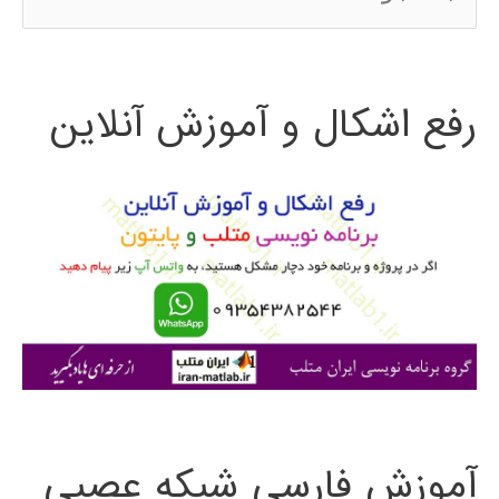
س
ت
رفع اشکال و آموزش آنلاین
ج
و
ب
ر
ا
ی
:
آموزش فارسی شبکه عصبی