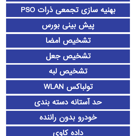
بهنیه سازی تجمعی ذرات PSO
پیش بینی بورس
تشخیص امضا
تشخیص جعل
تشخیص لبه
تولباکس WLAN
حد آستانه دسته بندی
خودرو بدون راننده
داده كاوي