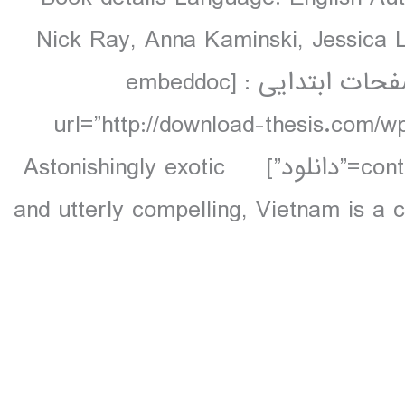
Nick Ray, Anna Kaminski, Jessica L
colour, 93 maps دانلود و مشاهده صفحات ابتدایی : [embeddoc
url=”http://download-thesis.com/w
contents.unlocked.pdf” download=”all” text=”دانلود”] Astonishingly exotic
and utterly compelling, Vietnam is a 