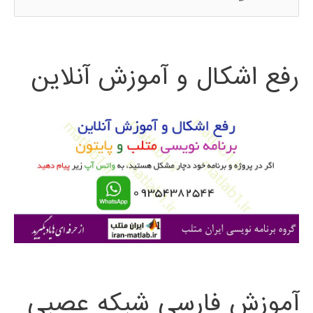
س
ت
رفع اشکال و آموزش آنلاین
ج
و
ب
ر
ا
ی
:
آموزش فارسی شبکه عصبی