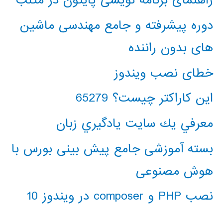
راهنمای برنامه نویسی پایتون در متلب
دوره پیشرفته و جامع مهندسی ماشین
های بدون راننده
خطای نصب ویندوز
این کاراکتر چیست؟ 65279
معرفي يك سايت يادگيري زبان
بسته آموزشی جامع پیش بینی بورس با
هوش مصنوعی
نصب PHP و composer در ویندوز 10