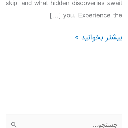
skip, and what hidden discoveries await
you. Experience the […]
دانلود
بیشتر بخوانید »
کتاب
آرژانتین
Lonely
Planet
Argentina
سال
ج
2016