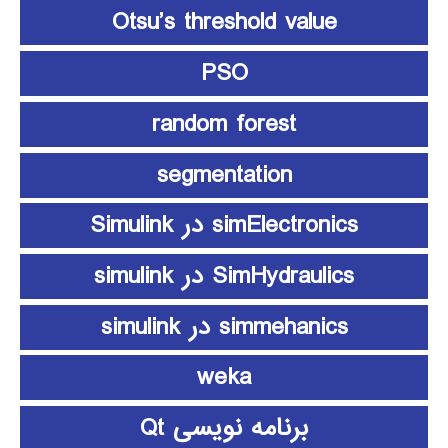
Otsu’s threshold value
PSO
random forest
segmentation
simElectronics در Simulink
SimHydraulics در simulink
simmehanics در simulink
weka
برنامه نویسی Qt