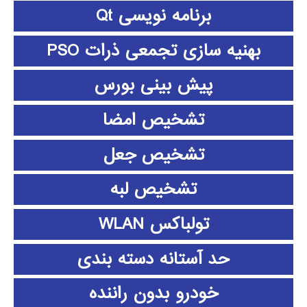
برنامه نویسی Qt
بهنیه سازی تجمعی ذرات PSO
پیش بینی بورس
تشخیص امضا
تشخیص جعل
تشخیص لبه
تولباکس WLAN
حد آستانه دسته بندی
خودرو بدون راننده