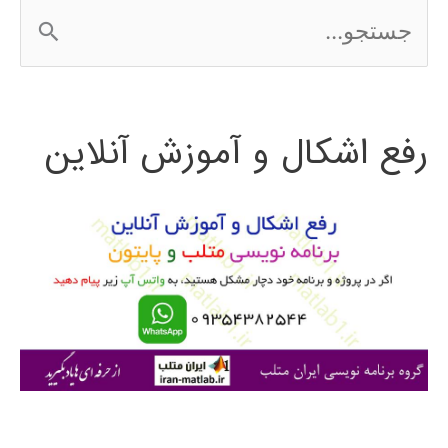
ج
س
ت
رفع اشکال و آموزش آنلاین
ج
و
ب
ر
ا
ی
: