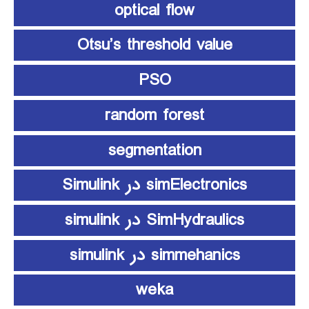
optical flow
Otsu’s threshold value
PSO
random forest
segmentation
simElectronics در Simulink
SimHydraulics در simulink
simmehanics در simulink
weka