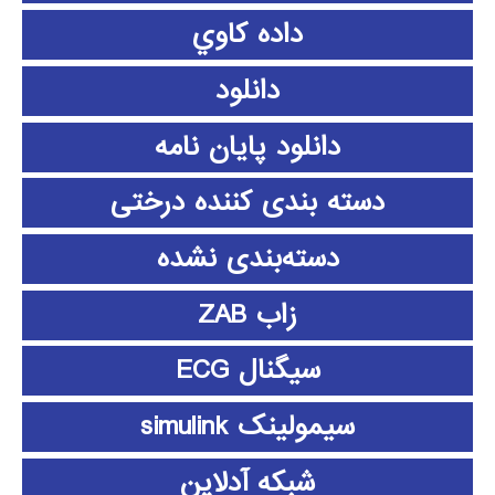
داده كاوي
دانلود
دانلود پايان نامه
دسته بندی کننده درختی
دسته‌بندی نشده
زاب ZAB
سیگنال ECG
سیمولینک simulink
شبکه آدلاین