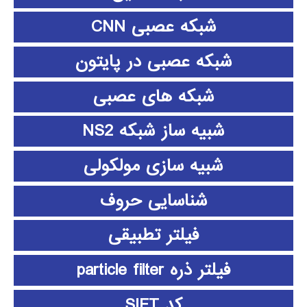
شبکه عصبی CNN
شبکه عصبی در پایتون
شبکه های عصبی
شبیه ساز شبکه NS2
شبیه سازی مولکولی
شناسایی حروف
فیلتر تطبیقی
فیلتر ذره particle filter
کد SIFT