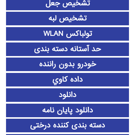
تشخیص جعل
تشخیص لبه
تولباکس WLAN
حد آستانه دسته بندی
خودرو بدون راننده
داده كاوي
دانلود
دانلود پايان نامه
دسته بندی کننده درختی