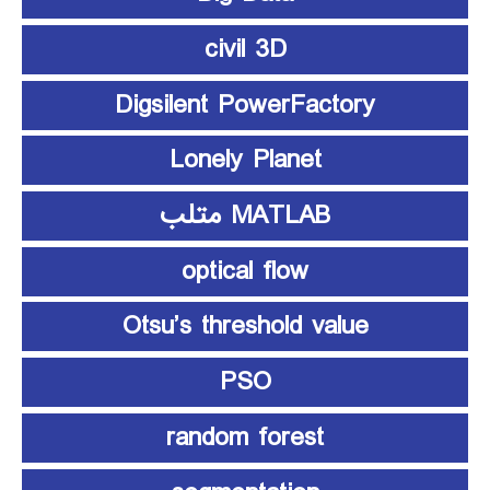
civil 3D
Digsilent PowerFactory
Lonely Planet
MATLAB متلب
optical flow
Otsu’s threshold value
PSO
random forest