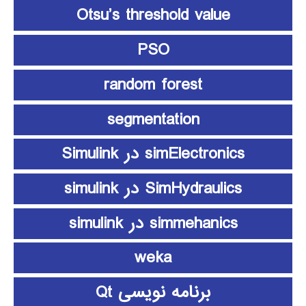
Otsu’s threshold value
PSO
random forest
segmentation
simElectronics در Simulink
SimHydraulics در simulink
simmehanics در simulink
weka
برنامه نویسی Qt