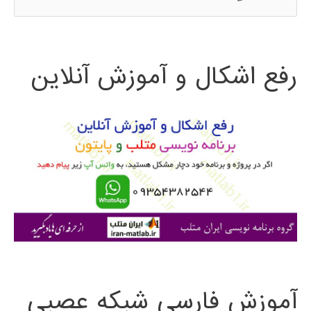
س
ت
رفع اشکال و آموزش آنلاین
ج
و
ب
ر
ا
ی
:
آموزش فارسی شبکه عصبی