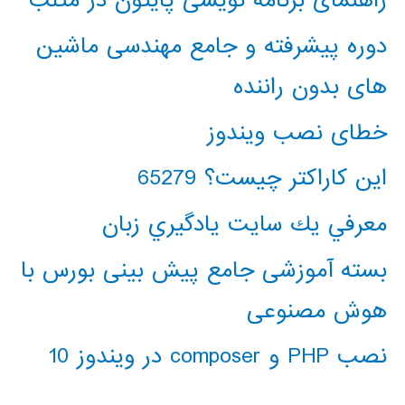
راهنمای برنامه نویسی پایتون در متلب
دوره پیشرفته و جامع مهندسی ماشین
های بدون راننده
خطای نصب ویندوز
این کاراکتر چیست؟ 65279
معرفي يك سايت يادگيري زبان
بسته آموزشی جامع پیش بینی بورس با
هوش مصنوعی
نصب PHP و composer در ویندوز 10