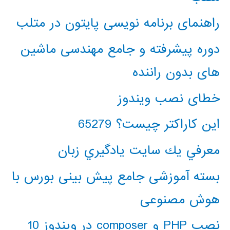
راهنمای برنامه نویسی پایتون در متلب
دوره پیشرفته و جامع مهندسی ماشین
های بدون راننده
خطای نصب ویندوز
این کاراکتر چیست؟ 65279
معرفي يك سايت يادگيري زبان
بسته آموزشی جامع پیش بینی بورس با
هوش مصنوعی
نصب PHP و composer در ویندوز 10