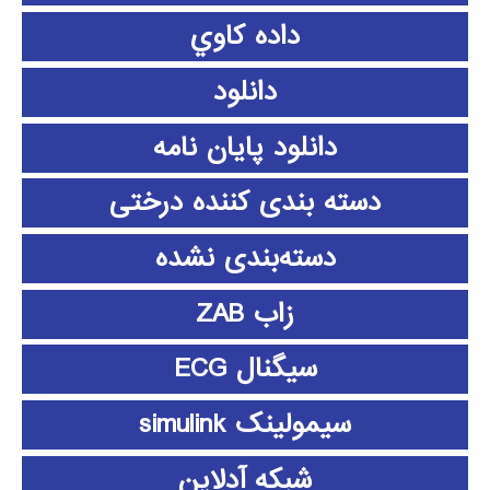
داده كاوي
دانلود
دانلود پايان نامه
دسته بندی کننده درختی
دسته‌بندی نشده
زاب ZAB
سیگنال ECG
سیمولینک simulink
شبکه آدلاین