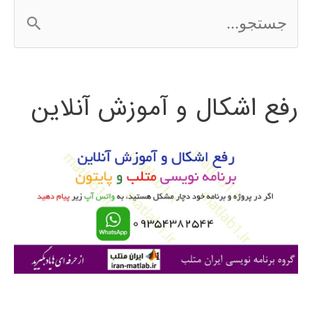
ج
2016
س
ت
رفع اشکال و آموزش آنلاین
ج
و
ب
ر
ا
ی
: