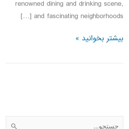
renowned dining and drinking scene,
and fascinating neighborhoods […]
دانلود
بیشتر بخوانید »
کتاب
Lonely
Planet
نیویورک
آمریکا
2016
ج