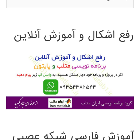
س
ت
رفع اشکال و آموزش آنلاین
ج
و
ب
ر
ا
ی
:
آموزش فارسی شبکه عصبی