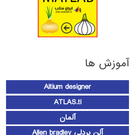
آموزش ها
Altium designer
ATLAS.ti
آلمان
آلن بردلی Allen bradley