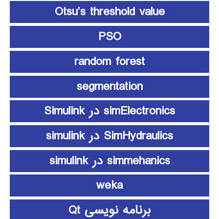
Otsu’s threshold value
PSO
random forest
segmentation
simElectronics در Simulink
SimHydraulics در simulink
simmehanics در simulink
weka
برنامه نویسی Qt