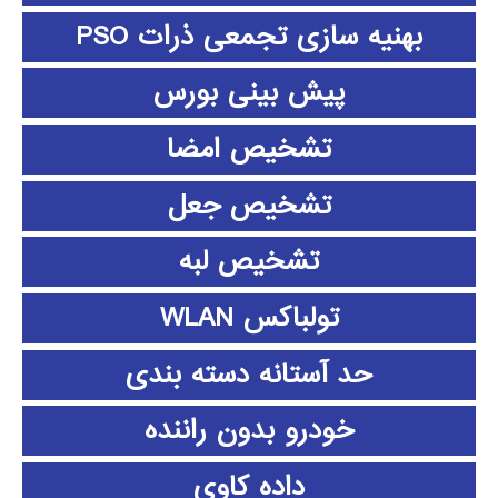
بهنیه سازی تجمعی ذرات PSO
پیش بینی بورس
تشخیص امضا
تشخیص جعل
تشخیص لبه
تولباکس WLAN
حد آستانه دسته بندی
خودرو بدون راننده
داده كاوي