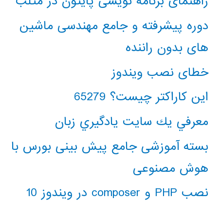
راهنمای برنامه نویسی پایتون در متلب
دوره پیشرفته و جامع مهندسی ماشین
های بدون راننده
خطای نصب ویندوز
این کاراکتر چیست؟ 65279
معرفي يك سايت يادگيري زبان
بسته آموزشی جامع پیش بینی بورس با
هوش مصنوعی
نصب PHP و composer در ویندوز 10