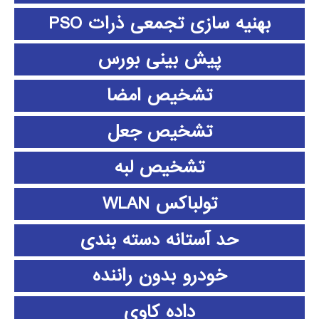
بهنیه سازی تجمعی ذرات PSO
پیش بینی بورس
تشخیص امضا
تشخیص جعل
تشخیص لبه
تولباکس WLAN
حد آستانه دسته بندی
خودرو بدون راننده
داده كاوي