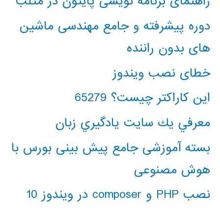
راهنمای برنامه نویسی پایتون در متلب
دوره پیشرفته و جامع مهندسی ماشین
های بدون راننده
خطای نصب ویندوز
این کاراکتر چیست؟ 65279
معرفي يك سايت يادگيري زبان
بسته آموزشی جامع پیش بینی بورس با
هوش مصنوعی
نصب PHP و composer در ویندوز 10