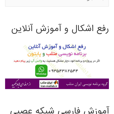
س
ت
رفع اشکال و آموزش آنلاین
ج
و
ب
ر
ا
ی
:
آموزش فارسی شبکه عصبی