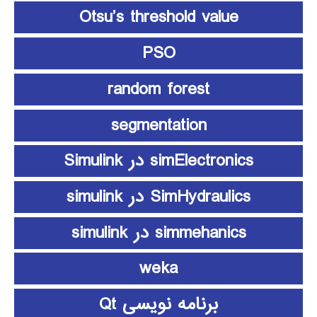
Otsu’s threshold value
PSO
random forest
segmentation
simElectronics در Simulink
SimHydraulics در simulink
simmehanics در simulink
weka
برنامه نویسی Qt