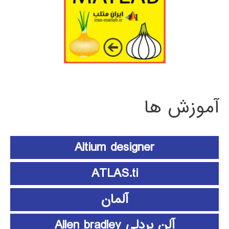
آموزش ها
Altium designer
ATLAS.ti
آلمان
آلن بردلی Allen bradley