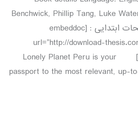
Benchwick, Phillip Tang, Luke Wate
colour, 71 maps دانلود و مشاهده صفحات ابتدایی : [embeddoc
url=”http://download-thesis.c
contents.unlocked.pdf” download=”all”] Lonely Planet Peru is your
passport to the most relevant, up-to