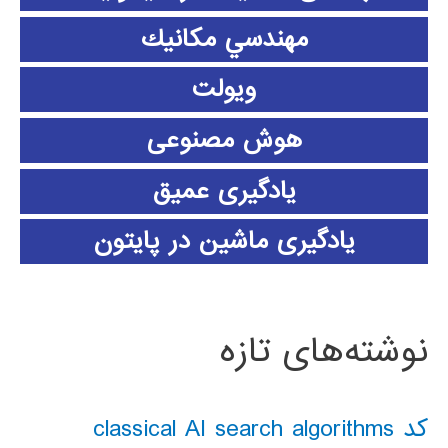
مهندسي مكانيك
ویولت
هوش مصنوعی
یادگیری عمیق
یادگیری ماشین در پایتون
نوشته‌های تازه
کد classical AI search algorithms