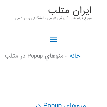
رش
ايران متلب
ه
مرجع فیلم های آموزشی فارسی دانشگاهی و مهندسی
حتوا
فهرست
اصلی
خانه
منوهاي Popup در متلب
منوهاي Popup در