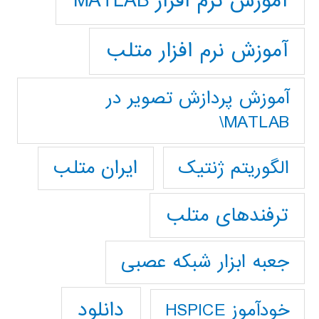
آموزش نرم افزار MATLAB
آموزش نرم افزار متلب
آموزش پردازش تصوير در
MATLAB\
ایران متلب
الگوریتم ژنتیک
ترفندهای متلب
جعبه ابزار شبکه عصبی
دانلود
خودآموز HSPICE