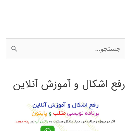
نویسی
GUI
در
ج
متلب
س
ت
رفع اشکال و آموزش آنلاین
ج
و
ب
ر