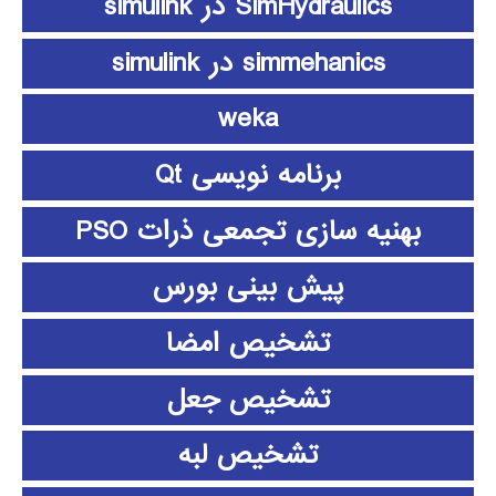
SimHydraulics در simulink
simmehanics در simulink
weka
برنامه نویسی Qt
بهنیه سازی تجمعی ذرات PSO
پیش بینی بورس
تشخیص امضا
تشخیص جعل
تشخیص لبه