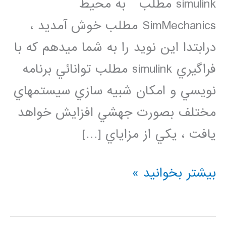
simulink مطلب به محيط
SimMechanics مطلب خوش آمديد ،
درابتدا اين نويد را به شما ميدهم كه با
فراگيري simulink مطلب توانائي برنامه
نويسي و امكان شبيه سازي سيستمهاي
مختلف بصورت جهشي افزايش خواهد
يافت ، يكي از مزاياي […]
شبيه
بیشتر بخوانید »
سازي
سيستمهاي