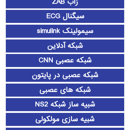
زاب ZAB
سیگنال ECG
سیمولینک simulink
شبکه آدلاین
شبکه عصبی CNN
شبکه عصبی در پایتون
شبکه های عصبی
شبیه ساز شبکه NS2
شبیه سازی مولکولی