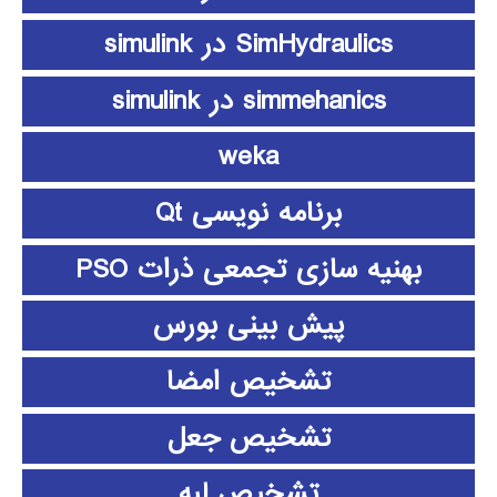
SimHydraulics در simulink
simmehanics در simulink
weka
برنامه نویسی Qt
بهنیه سازی تجمعی ذرات PSO
پیش بینی بورس
تشخیص امضا
تشخیص جعل
تشخیص لبه