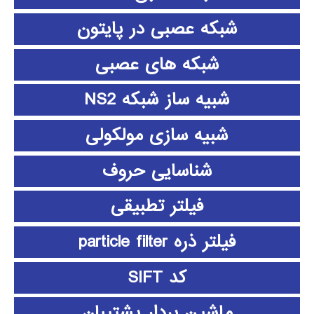
شبکه عصبی در پایتون
شبکه های عصبی
شبیه ساز شبکه NS2
شبیه سازی مولکولی
شناسایی حروف
فیلتر تطبیقی
فیلتر ذره particle filter
کد SIFT
ماشین بردار پشتیبان