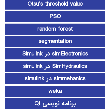
Otsu’s threshold value
PSO
random forest
segmentation
simElectronics در Simulink
SimHydraulics در simulink
simmehanics در simulink
weka
برنامه نویسی Qt