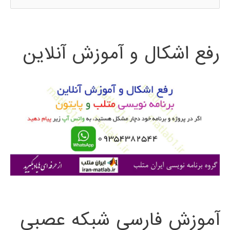
س
ت
رفع اشکال و آموزش آنلاین
ج
و
ب
ر
ا
ی
:
آموزش فارسی شبکه عصبی