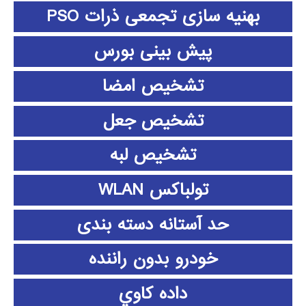
بهنیه سازی تجمعی ذرات PSO
پیش بینی بورس
تشخیص امضا
تشخیص جعل
تشخیص لبه
تولباکس WLAN
حد آستانه دسته بندی
خودرو بدون راننده
داده كاوي