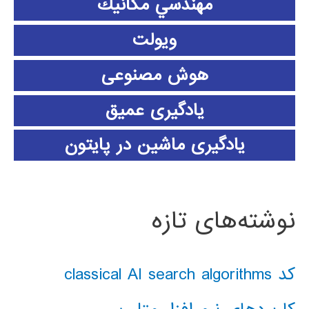
مهندسي مكانيك
ویولت
هوش مصنوعی
یادگیری عمیق
یادگیری ماشین در پایتون
نوشته‌های تازه
کد classical AI search algorithms