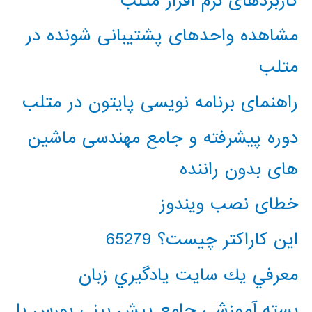
کاربردهای نرم افزار متلب
مشاهده واحدهای پشتیبانی شونده در
متلب
راهنمای برنامه نویسی پایتون در متلب
دوره پیشرفته و جامع مهندسی ماشین
های بدون راننده
خطای نصب ویندوز
این کاراکتر چیست؟ 65279
معرفي يك سايت يادگيري زبان
بسته آموزشی جامع پیش بینی بورس با