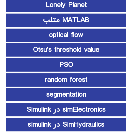
Lonely Planet
MATLAB متلب
optical flow
Otsu’s threshold value
PSO
random forest
segmentation
simElectronics در Simulink
SimHydraulics در simulink