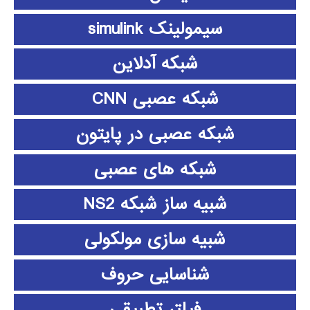
سیمولینک simulink
شبکه آدلاین
شبکه عصبی CNN
شبکه عصبی در پایتون
شبکه های عصبی
شبیه ساز شبکه NS2
شبیه سازی مولکولی
شناسایی حروف
فیلتر تطبیقی