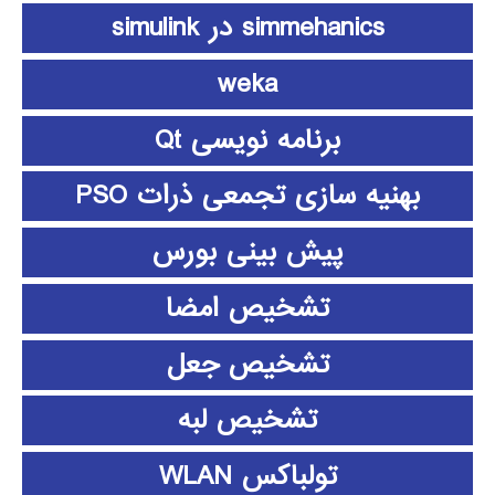
simmehanics در simulink
weka
برنامه نویسی Qt
بهنیه سازی تجمعی ذرات PSO
پیش بینی بورس
تشخیص امضا
تشخیص جعل
تشخیص لبه
تولباکس WLAN