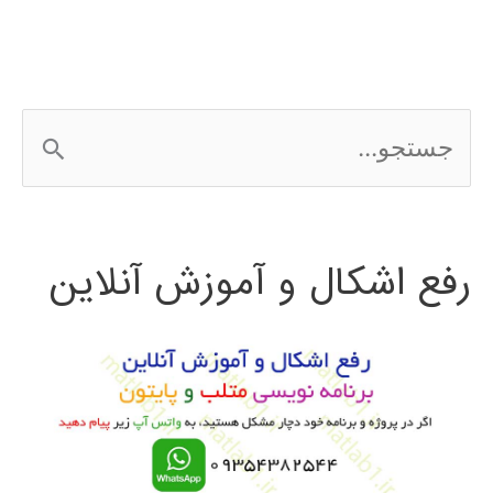
در
MATLAB
ج
س
ت
رفع اشکال و آموزش آنلاین
ج
و
ب
ر
ا