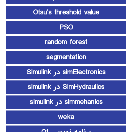
Otsu’s threshold value
PSO
random forest
segmentation
simElectronics در Simulink
SimHydraulics در simulink
simmehanics در simulink
weka
برنامه نویسی Qt