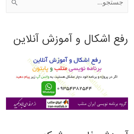
س
ت
رفع اشکال و آموزش آنلاین
ج
و
ب
ر
ا
ی
: