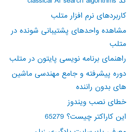
کد classical AI search algorithms
کاربردهای نرم افزار متلب
مشاهده واحدهای پشتیبانی شونده در
متلب
راهنمای برنامه نویسی پایتون در متلب
دوره پیشرفته و جامع مهندسی ماشین
های بدون راننده
خطای نصب ویندوز
این کاراکتر چیست؟ 65279
معرفي يك سايت يادگيري زبان