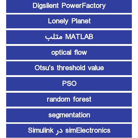
Digsilent PowerFactory
Lonely Planet
MATLAB متلب
optical flow
Otsu’s threshold value
PSO
random forest
segmentation
simElectronics در Simulink