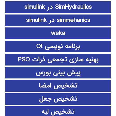
SimHydraulics در simulink
simmehanics در simulink
weka
برنامه نویسی Qt
بهنیه سازی تجمعی ذرات PSO
پیش بینی بورس
تشخیص امضا
تشخیص جعل
تشخیص لبه