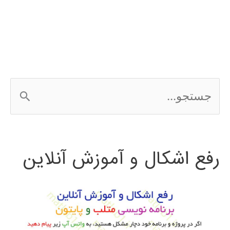
در
simulink
ج
س
ت
رفع اشکال و آموزش آنلاین
ج
و
ب
ر