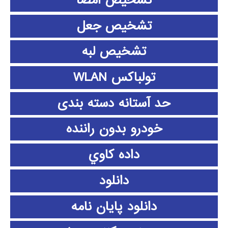
تشخیص امضا
تشخیص جعل
تشخیص لبه
تولباکس WLAN
حد آستانه دسته بندی
خودرو بدون راننده
داده كاوي
دانلود
دانلود پايان نامه