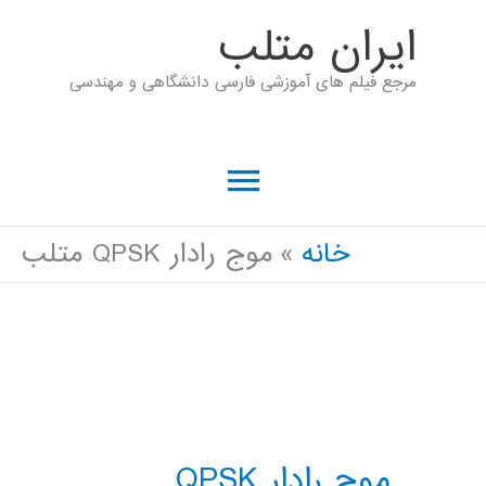
رش
ايران متلب
ه
مرجع فیلم های آموزشی فارسی دانشگاهی و مهندسی
حتوا
فهرست
اصلی
خانه
موج رادار QPSK متلب
موج رادار QPSK