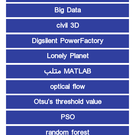
Big Data
civil 3D
Digsilent PowerFactory
Lonely Planet
MATLAB متلب
optical flow
Otsu’s threshold value
PSO
random forest