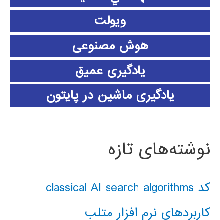
ویولت
هوش مصنوعی
یادگیری عمیق
یادگیری ماشین در پایتون
نوشته‌های تازه
کد classical AI search algorithms
کاربردهای نرم افزار متلب