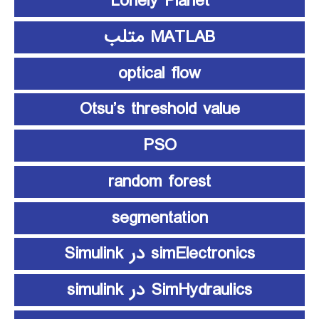
Lonely Planet
MATLAB متلب
optical flow
Otsu’s threshold value
PSO
random forest
segmentation
simElectronics در Simulink
SimHydraulics در simulink