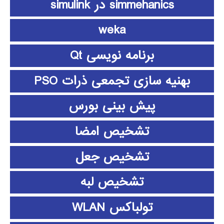
simmehanics در simulink
weka
برنامه نویسی Qt
بهنیه سازی تجمعی ذرات PSO
پیش بینی بورس
تشخیص امضا
تشخیص جعل
تشخیص لبه
تولباکس WLAN