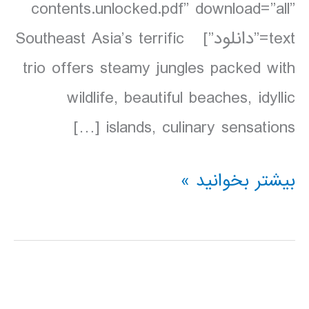
contents.unlocked.pdf” download=”all”
text=”دانلود”] Southeast Asia’s terrific
trio offers steamy jungles packed with
wildlife, beautiful beaches, idyllic
islands, culinary sensations […]
دانلود
بیشتر بخوانید »
کتاب
Lonely
Planet
مالزی،