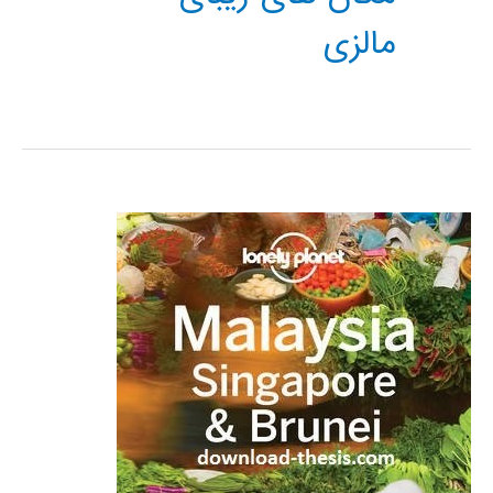
مالزی