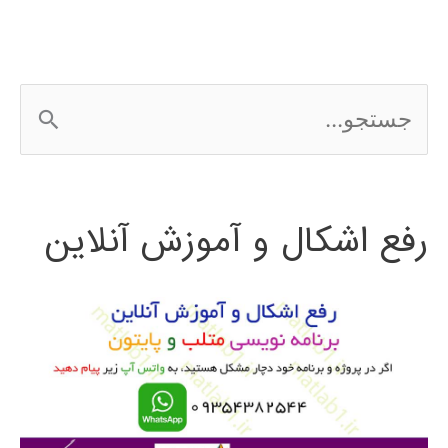
سنگاپور
و
ج
برونئی
س
2016
ت
رفع اشکال و آموزش آنلاین
ج
و
ب
ر
ا