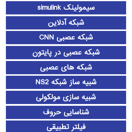
سیمولینک simulink
شبکه آدلاین
شبکه عصبی CNN
شبکه عصبی در پایتون
شبکه های عصبی
شبیه ساز شبکه NS2
شبیه سازی مولکولی
شناسایی حروف
فیلتر تطبیقی