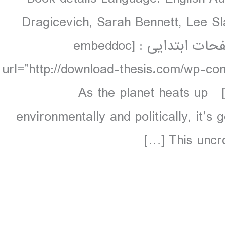
Dragicevich, Sarah Bennett, Lee Sl
colour, 164 maps دانلود و مشاهده صفحات ابتدایی : [embeddoc
url=”http://download-thesis.com/wp-co
contents.unlocked.pdf” download=”all”] As the planet heats up
environmentally and politically, it’
This uncro