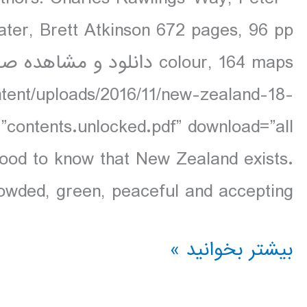
ater, Brett Atkinson 672 pages, 96 pp
ntent/uploads/2016/11/new-zealand-18-
s good to know that New Zealand exists.
wded, green, peaceful and accepting […]
دانلود
بیشتر بخوانید »
کتاب