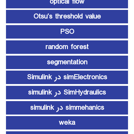
optical flow
Otsu’s threshold value
PSO
random forest
segmentation
simElectronics در Simulink
SimHydraulics در simulink
simmehanics در simulink
weka