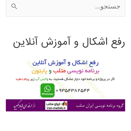
ج
س
ت
رفع اشکال و آموزش آنلاین
ج
و
ب
ر
ا
ی
: