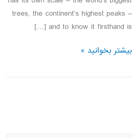
has its own scale – the world’s biggest
trees, the continent’s highest peaks –
and to know it firsthand is […]
دانلود
بیشتر بخوانید »
کتاب
Lonely
Planet
كاليفرنياي
شمالي
2016