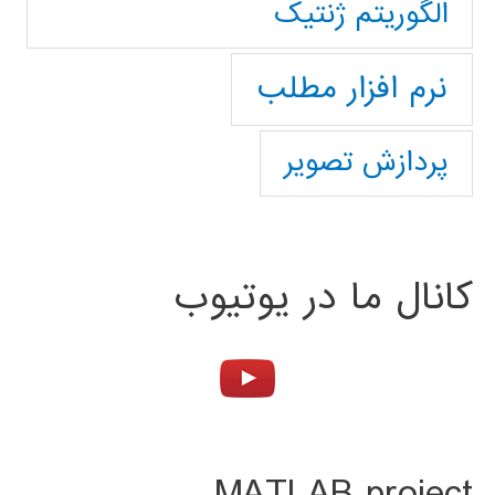
الگوریتم ژنتیک
نرم افزار مطلب
پردازش تصویر
کانال ما در یوتیوب
MATLAB project