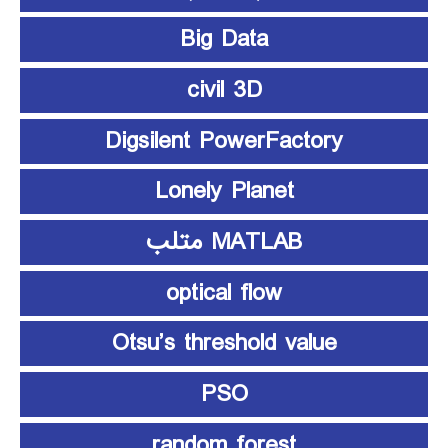
Big Data
civil 3D
Digsilent PowerFactory
Lonely Planet
MATLAB متلب
optical flow
Otsu’s threshold value
PSO
random forest