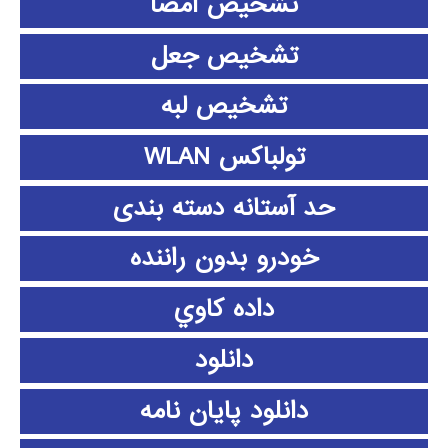
تشخیص امضا
تشخیص جعل
تشخیص لبه
تولباکس WLAN
حد آستانه دسته بندی
خودرو بدون راننده
داده كاوي
دانلود
دانلود پايان نامه