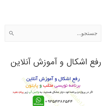
استونی
لتونی
لیتوانی
ج
2016
س
ت
رفع اشکال و آموزش آنلاین
ج
و
ب
ر
ا