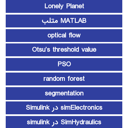
Lonely Planet
MATLAB متلب
optical flow
Otsu’s threshold value
PSO
random forest
segmentation
simElectronics در Simulink
SimHydraulics در simulink