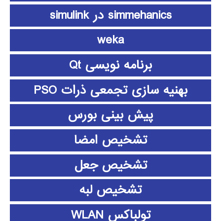
simmehanics در simulink
weka
برنامه نویسی Qt
بهنیه سازی تجمعی ذرات PSO
پیش بینی بورس
تشخیص امضا
تشخیص جعل
تشخیص لبه
تولباکس WLAN