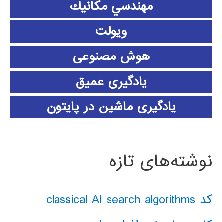
مهندسي مكانيك
ویولت
هوش مصنوعی
یادگیری عمیق
یادگیری ماشین در پایتون
نوشته‌های تازه
کد classical AI search algorithms