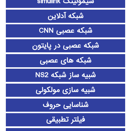
سیمولینک simulink
شبکه آدلاین
شبکه عصبی CNN
شبکه عصبی در پایتون
شبکه های عصبی
شبیه ساز شبکه NS2
شبیه سازی مولکولی
شناسایی حروف
فیلتر تطبیقی