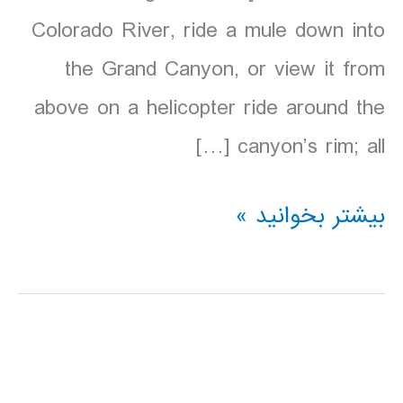
Colorado River, ride a mule down into
the Grand Canyon, or view it from
above on a helicopter ride around the
canyon’s rim; all […]
دانلود
بیشتر بخوانید »
کتاب
lonely
planet
پارک