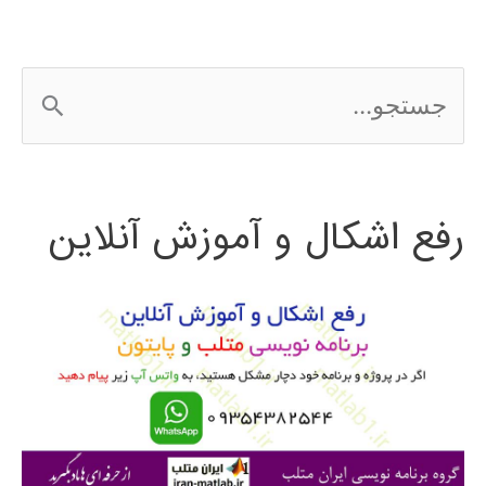
ملی
گرند
ج
کنیون
س
2016
ت
رفع اشکال و آموزش آنلاین
ج
و
ب
ر
ا
ی