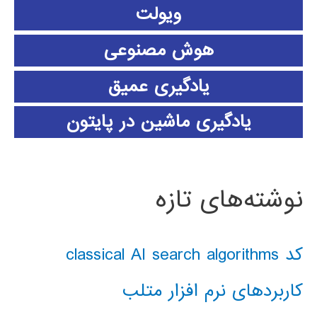
ویولت
هوش مصنوعی
یادگیری عمیق
یادگیری ماشین در پایتون
نوشته‌های تازه
کد classical AI search algorithms
کاربردهای نرم افزار متلب