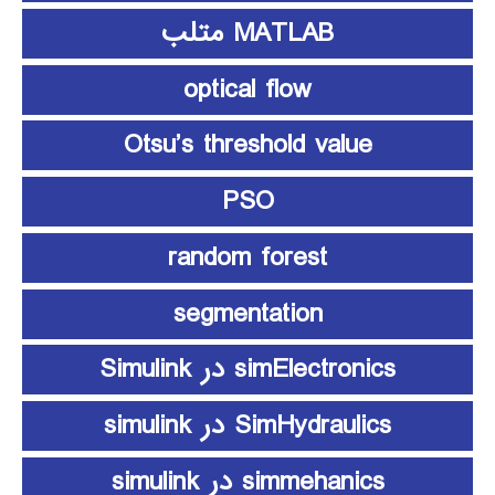
MATLAB متلب
optical flow
Otsu’s threshold value
PSO
random forest
segmentation
simElectronics در Simulink
SimHydraulics در simulink
simmehanics در simulink