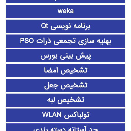
weka
برنامه نویسی Qt
بهنیه سازی تجمعی ذرات PSO
پیش بینی بورس
تشخیص امضا
تشخیص جعل
تشخیص لبه
تولباکس WLAN
حد آستانه دسته بندی