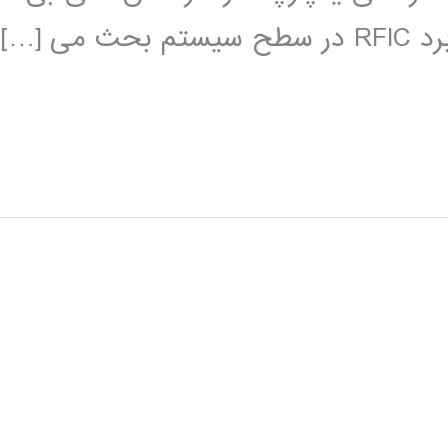
ی […]