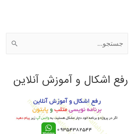
HSpice
ج
س
ت
رفع اشکال و آموزش آنلاین
ج
و
ب
ر
ا