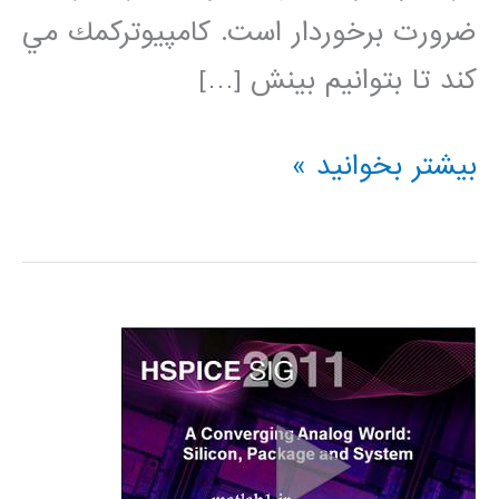
ضرورت برخوردار است. كامپيوتركمك مي
كند تا بتوانيم بينش […]
جزوه
بیشتر بخوانید »
آموزشی
HSPICE
دانشگاه
علم
و
صنعت