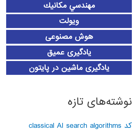
مهندسي مكانيك
ویولت
هوش مصنوعی
یادگیری عمیق
یادگیری ماشین در پایتون
نوشته‌های تازه
کد classical AI search algorithms