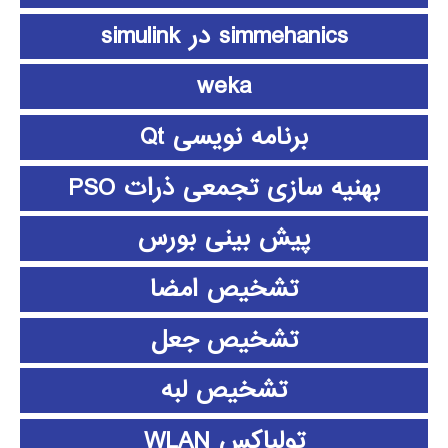
simmehanics در simulink
weka
برنامه نویسی Qt
بهنیه سازی تجمعی ذرات PSO
پیش بینی بورس
تشخیص امضا
تشخیص جعل
تشخیص لبه
تولباکس WLAN