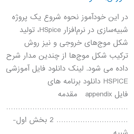
50nm
در اين خود‌آموز نحوه شروع يک پروژه
پروسه
شبيه‌سازی در نرم‌افزار HSpice، توليد
CN20
شکل موج‌های خروجی و نيز روش
ترکيب شکل موج‌ها از چندين مدار شرح
داده می شود. لينک دانلود فايل آموزشی
HSPICE دانلود برنامه های
فايل appendix مقدمه
……………………………………………
………………………… 2 بخش اول-
شبيه