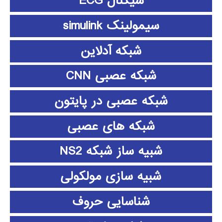
سیگنال ECG
سیمولینک simulink
شبکه آدلاین
شبکه عصبی CNN
شبکه عصبی در پایتون
شبکه های عصبی
شبیه ساز شبکه NS2
شبیه سازی مولکولی
شناسایی حروف