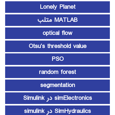
Lonely Planet
MATLAB متلب
optical flow
Otsu’s threshold value
PSO
random forest
segmentation
simElectronics در Simulink
SimHydraulics در simulink