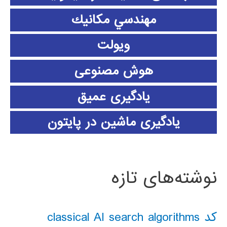
مهندسي مكانيك
ویولت
هوش مصنوعی
یادگیری عمیق
یادگیری ماشین در پایتون
نوشته‌های تازه
کد classical AI search algorithms