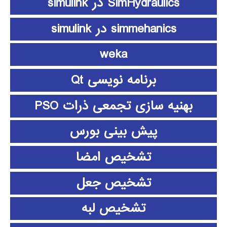
SimHydraulics در simulink
simmehanics در simulink
weka
برنامه نویسی Qt
بهنیه سازی تجمعی ذرات PSO
پیش بینی بورس
تشخیص امضا
تشخیص جعل
تشخیص لبه