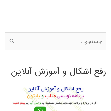
Network
کامپیوتری
ج
س
ت
رفع اشکال و آموزش آنلاین
ج
و
ب
ر