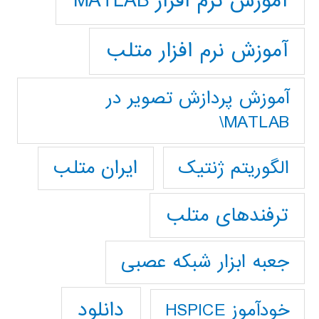
آموزش نرم افزار MATLAB
آموزش نرم افزار متلب
آموزش پردازش تصوير در
MATLAB\
ایران متلب
الگوریتم ژنتیک
ترفندهای متلب
جعبه ابزار شبکه عصبی
دانلود
خودآموز HSPICE