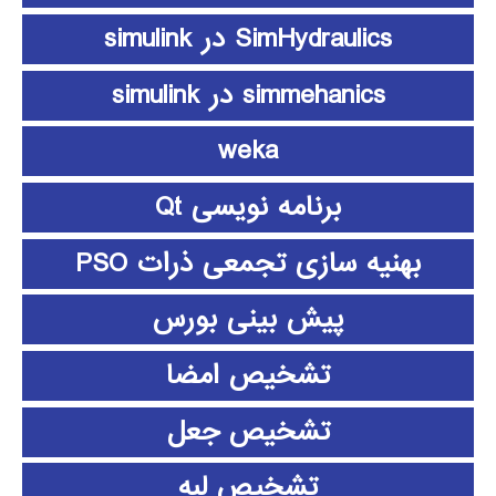
SimHydraulics در simulink
simmehanics در simulink
weka
برنامه نویسی Qt
بهنیه سازی تجمعی ذرات PSO
پیش بینی بورس
تشخیص امضا
تشخیص جعل
تشخیص لبه