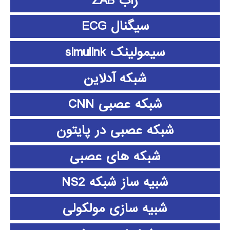
زاب ZAB
سیگنال ECG
سیمولینک simulink
شبکه آدلاین
شبکه عصبی CNN
شبکه عصبی در پایتون
شبکه های عصبی
شبیه ساز شبکه NS2
شبیه سازی مولکولی