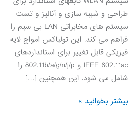
سیستم WLAN تابعهای استاندارد برای
طراحی و شبیه سازی و آنالیز و تست
سیستم های مخابراتی LAN بی سیم را
فراهم می کند. این تولباکس امواج لایه
فیزیکی قابل تغییر برای استانداردهای
IEEE 802.11ac و 802.11b/a/g/n/j/p را
شامل می شود. این همچنین […]
آموزش
بیشتر بخوانید »
فارسی
تولباکس