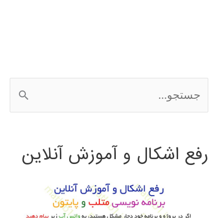
متلب
سیستم
های
مخابراتی
ج
WLAN
س
ت
رفع اشکال و آموزش آنلاین
ج
و
ب