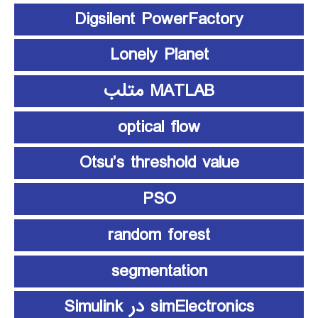
Digsilent PowerFactory
Lonely Planet
MATLAB متلب
optical flow
Otsu’s threshold value
PSO
random forest
segmentation
simElectronics در Simulink